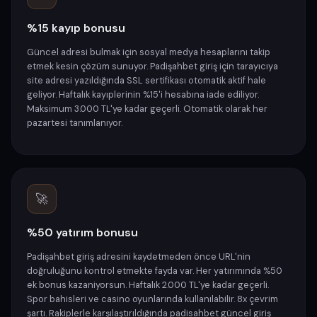
%15 kayıp bonusu
Güncel adresi bulmak için sosyal medya hesaplarını takip
etmek kesin çözüm sunuyor. Padişahbet giriş için tarayıcıya
site adresi yazıldığında SSL sertifikası otomatik aktif hale
geliyor. Haftalık kayıplerinin %15'i hesabına iade ediliyor.
Maksimum 3.000 TL'ye kadar geçerli. Otomatik olarak her
pazartesi tanımlanıyor.
🚀
%50 yatırım bonusu
Padişahbet giriş adresini kaydetmeden önce URL'nin
doğruluğunu kontrol etmekte fayda var. Her yatırımında %50
ek bonus kazaniyorsun. Haftalık 2.000 TL'ye kadar geçerli.
Spor bahisleri ve casino oyunlarında kullanılabilir. 8x çevrim
şartı. Rakiplerle karşılaştırıldığında padisahbet güncel giriş