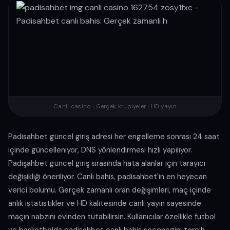
Canlı casino · Gerçek krupiyeler · HD yayın
Padisahbet güncel giriş adresi her engelleme sonrası 24 saat
içinde güncelleniyor, DNS yönlendirmesi hızlı yapılıyor.
Padişahbet güncel giriş sırasında hata alanlar için tarayıcı
değişikliği öneriliyor. Canlı bahis, padisahbet'in en heyecan
verici bolumu. Gerçek zamanlı oran değişimleri, maç içinde
anlık istatistikler ve HD kalitesinde canlı yayın sayesinde
maçın nabzını evinden tutabilirsin. Kullanıcılar özellikle futbol