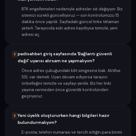
BTK engellemeleri nedeniyle adresler sık değişiyor. Biz
sitemizi sürekli güncelliyoruz — son kontrolümüzü 15
dakika önce yaptık. Sayfadaki güncel linke tıklaman
yeterli. Tarayıcıda eski adres kayıtlıysa temizle, yeni
adresi aç.
padisahbet giriş sayfasında 'Bağlantı güvenli
değil' uyarısı alırsam ne yapmalıyım?
Önce adres çubuğundaki kilit simgesine bak. Aktifse
SSL var demek. Uyarı devam ediyorsa tarayıcı
önbelleğini temizle ve sayfayı yenile. Biz her linki
yayına vermeden önce güvenlik kontrolünden
geçiriyoruz.
Yeni üyelik oluştururken hangi bilgileri hazır
bulundurmalıyım?
E-posta, telefon numarası ve tercih ettiğin para birimi