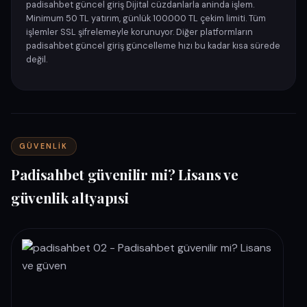
padisahbet güncel giriş Dijital cüzdanlarla aninda işlem.
Minimum 50 TL yatırım, günlük 100.000 TL çekim limiti. Tüm
işlemler SSL şifrelemeyle korunuyor. Diğer platformların
padisahbet güncel giriş güncelleme hızı bu kadar kısa sürede
değil.
GÜVENLIK
Padisahbet güvenilir mi? Lisans ve
güvenlik altyapısi