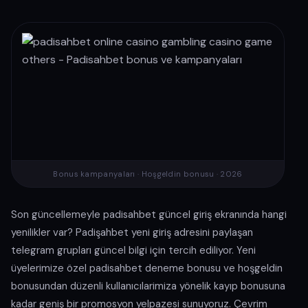
Bonus kampanyaları · Hoşgeldin bonusu · 2026
Son güncellemeyle padisahbet güncel giriş ekranında hangi
yenilikler var? Padişahbet yeni giriş adresini paylaşan
telegram grupları güncel bilgi için tercih ediliyor. Yeni
üyelerimize özel padisahbet deneme bonusu ve hoşgeldin
bonusundan düzenli kullanıcılarimiza yönelik kayıp bonusuna
kadar geniş bir promosyon yelpazesi sunuyoruz. Çevrim