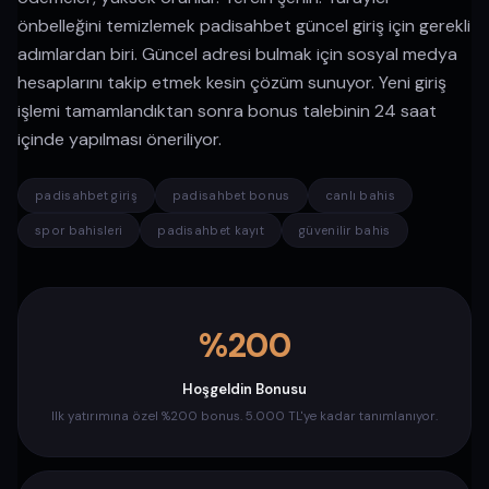
önbelleğini temizlemek padisahbet güncel giriş için gerekli
adımlardan biri. Güncel adresi bulmak için sosyal medya
hesaplarını takip etmek kesin çözüm sunuyor. Yeni giriş
işlemi tamamlandıktan sonra bonus talebinin 24 saat
içinde yapılması öneriliyor.
padisahbet giriş
padisahbet bonus
canlı bahis
spor bahisleri
padisahbet kayıt
güvenilir bahis
%200
Hoşgeldin Bonusu
Ilk yatırımına özel %200 bonus. 5.000 TL'ye kadar tanımlanıyor.