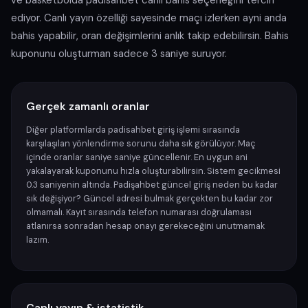
ve basketbolda padisahbet canlı bahis seçenegini tercih
ediyor. Canlı yayın özelliği sayesinde maçı izlerken ayni anda
bahis yapabilir, oran değişimlerini anlık takip edebilirsin. Bahis
kuponunu oluşturman sadece 3 saniye suruyor.
Gerçek zamanlı oranlar
Diğer platformlarda padisahbet giriş işlemi sırasında
karşılaşılan yönlendirme sorunu daha sık görülüyor. Maç
içinde oranlar saniye saniye güncellenir. En uygun ani
yakalayarak kuponunu hızla oluşturabilirsin. Sistem gecikmesi
0.3 saniyenin altında. Padişahbet güncel giriş neden bu kadar
sık değişiyor? Güncel adresi bulmak gerçekten bu kadar zor
olmamalı. Kayıt sırasında telefon numarası doğrulaması
atlanırsa sonradan hesap onayı gerekeceğini unutmamak
lazım.
Canlı yayın & istatistik