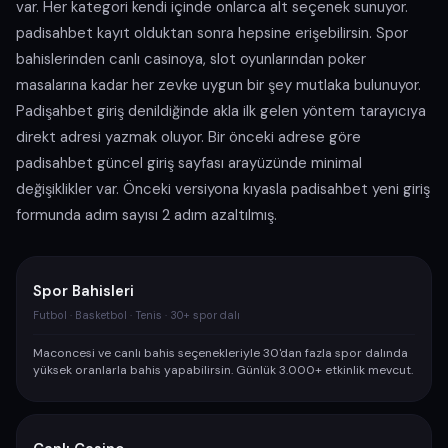
var. Her kategori kendi içinde onlarca alt seçenek sunuyor.
padisahbet kayıt olduktan sonra hepsine erişebilirsin. Spor
bahislerinden canlı casinoya, slot oyunlarından poker
masalarına kadar her zevke uygun bir şey mutlaka bulunuyor.
Padişahbet giriş denildiğinde akla ilk gelen yöntem tarayıcıya
direkt adresi yazmak oluyor. Bir önceki adrese göre
padisahbet güncel giriş sayfası arayüzünde minimal
değişiklikler var. Önceki versiyona kıyasla padisahbet yeni giriş
formunda adım sayısı 2 adım azaltılmış.
Spor Bahisleri
Futbol · Basketbol · Tenis · 30+ spor dalı
Maconcesi ve canlı bahis seçenekleriyle 30'dan fazla spor dalında
yüksek oranlarla bahis yapabilirsin. Günlük 3.000+ etkinlik mevcut.