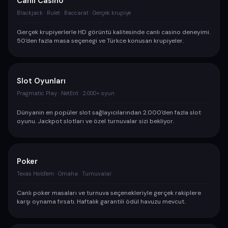
Canlı Casino
Blackjack · Rulet · Baccarat · Gerçek krupiye
Gerçek krupiyerlerle HD görüntü kalitesinde canlı casino deneyimi.
50'den fazla masa seçenegi ve Türkce konusan krupiyeler.
Slot Oyunları
Pragmatic Play · NetEnt · 2.000+ oyun
Dünyanin en popüler slot sağlayıcılarından 2.000'den fazla slot
oyunu. Jackpot slotları ve özel turnuvalar sizi bekliyor.
Poker
Texas Hold'em · Omaha · Turnuvalar
Canlı poker masaları ve turnuva seçenekleriyle gerçek rakiplere
karşı oynama fırsatı. Haftalık garantili ödül havuzu mevcut.