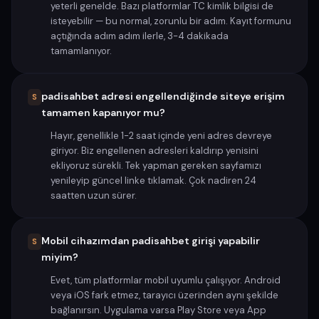
yeterli genelde. Bazı platformlar TC kimlik bilgisi de
isteyebilir — bu normal, zorunlu bir adım. Kayıt formunu
açtığında adım adım ilerle, 3-4 dakikada
tamamlanıyor.
padisahbet adresi engellendiğinde siteye erişim
tamamen kapanıyor mu?
Hayır, genellikle 1-2 saat içinde yeni adres devreye
giriyor. Biz engellenen adresleri kaldırıp yenisini
ekliyoruz sürekli. Tek yapman gereken sayfamızı
yenileyip güncel linke tıklamak. Çok nadiren 24
saatten uzun sürer.
Mobil cihazımdan padisahbet girişi yapabilir
miyim?
Evet, tüm platformlar mobil uyumlu çalışıyor. Android
veya iOS fark etmez, tarayıcı üzerinden aynı şekilde
bağlanırsın. Uygulama varsa Play Store veya App