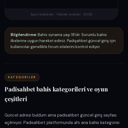
Spor bahisleri · Yüksek oranlar · 2026
Bilgilendirme:
Bahis oynama yaşı 18'dir. Sorumlu bahis
ilkelerine uygun hareket ediniz. Padişahbet güncel giriş için
kullanıcılar genellikle forum sitelerini kontrol ediyor.
KATEGORILER
Padisahbet bahis kategorileri ve oyun
çeşitleri
Güncel adresi buldum ama padisahbet güncel giriş sayfası
açılmıyor. Padisahbet platformunda altı ana bahis kategorisi