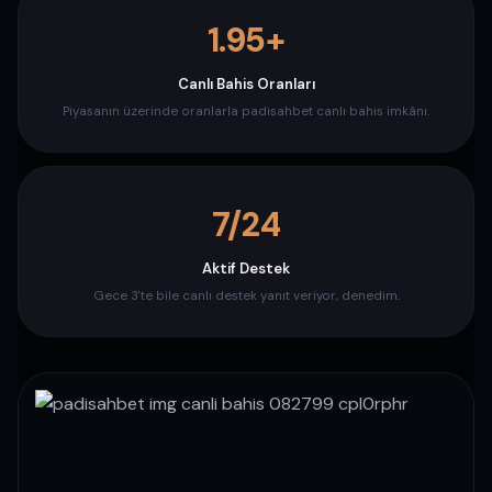
1.95+
Canlı Bahis Oranları
Piyasanın üzerinde oranlarla padisahbet canlı bahis imkânı.
7/24
Aktif Destek
Gece 3'te bile canlı destek yanıt veriyor, denedim.