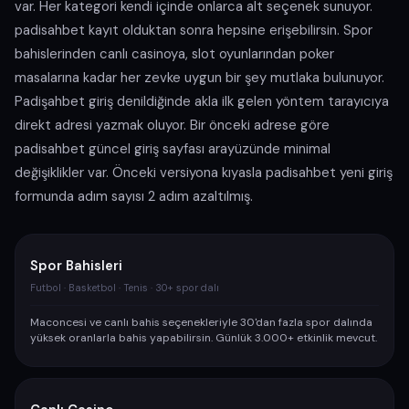
var. Her kategori kendi içinde onlarca alt seçenek sunuyor.
padisahbet kayıt olduktan sonra hepsine erişebilirsin. Spor
bahislerinden canlı casinoya, slot oyunlarından poker
masalarına kadar her zevke uygun bir şey mutlaka bulunuyor.
Padişahbet giriş denildiğinde akla ilk gelen yöntem tarayıcıya
direkt adresi yazmak oluyor. Bir önceki adrese göre
padisahbet güncel giriş sayfası arayüzünde minimal
değişiklikler var. Önceki versiyona kıyasla padisahbet yeni giriş
formunda adım sayısı 2 adım azaltılmış.
Spor Bahisleri
Futbol · Basketbol · Tenis · 30+ spor dalı
Maconcesi ve canlı bahis seçenekleriyle 30'dan fazla spor dalında
yüksek oranlarla bahis yapabilirsin. Günlük 3.000+ etkinlik mevcut.