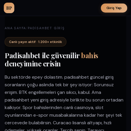
BP
Giriş Yap
ANA SAYFA
/
PADISAHBET GIRIŞ
Canlı yayın aktif · 1.200+ etkinlik
Padisahbet ile güvenilir
bahis
deneyimine erisin
Bu sektörde epey dolastim. padisahbet güncel giriş
soranların çoğu aslında tek bir şey istiyor: Sorunsuz
erişim. BTK engellemeleri çan sıkıcı, kabul. Ama
padisahbet yeni giriş adresiyle birlikte bu sorun ortadan
kalkiyor. Spor bahislerinden canlı casinoya, slot
oyunlarından e-spor musabakalarına kadar her şeyi tek
cercevede bulabilirsin. Curacao lisanslı altyapı, hızlı
ödemeler, yüksek oranlar. Tercih şenin. Tarayıcı