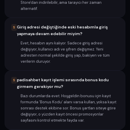
Store'dan indirilebilir, ama tarayıcı her zaman
alternatif.
Giriş adresi değiştiğinde eski hesabımla giriş
yapmaya devam edebilir miyim?
Evet, hesabın aynı kalıyor. Sadece giriş adresi
değişiyor, kullanıcı adı ve şifren değişmez. Yeni
adresten normal şekilde giriş yap, bakiyen ve tüm
verilerin duruyor.
padisahbet kayıt işlemi sırasında bonus kodu
girmem gerekiyor mu?
Bazı durumlarda evet. Hoşgeldin bonusu için kayıt
formunda 'Bonus Kodu' alanı varsa kullan, yoksa kayıt
sonrası destek ekibine sor. Bonus şartları siteye göre
değişiyor, o yüzden kayıt öncesi promosyonlar
sayfasını kontrol etmekte fayda var.