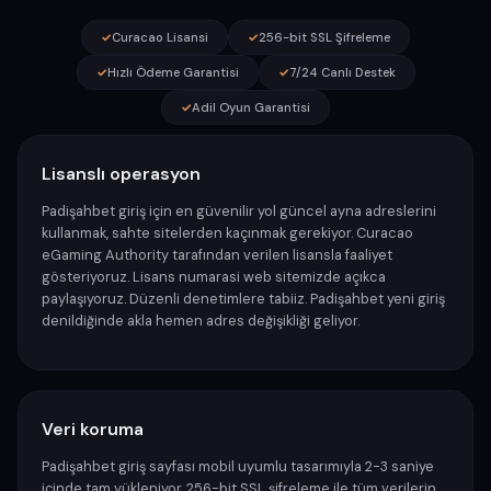
Curacao Lisansi
256-bit SSL Şifreleme
Hızlı Ödeme Garantisi
7/24 Canlı Destek
Adil Oyun Garantisi
Lisanslı operasyon
Padişahbet giriş için en güvenilir yol güncel ayna adreslerini
kullanmak, sahte sitelerden kaçınmak gerekiyor. Curacao
eGaming Authority tarafından verilen lisansla faaliyet
gösteriyoruz. Lisans numarasi web sitemizde açıkca
paylaşıyoruz. Düzenli denetimlere tabiiz. Padişahbet yeni giriş
denildiğinde akla hemen adres değişikliği geliyor.
Veri koruma
Padişahbet giriş sayfası mobil uyumlu tasarımıyla 2-3 saniye
içinde tam yükleniyor. 256-bit SSL şifreleme ile tüm verilerin