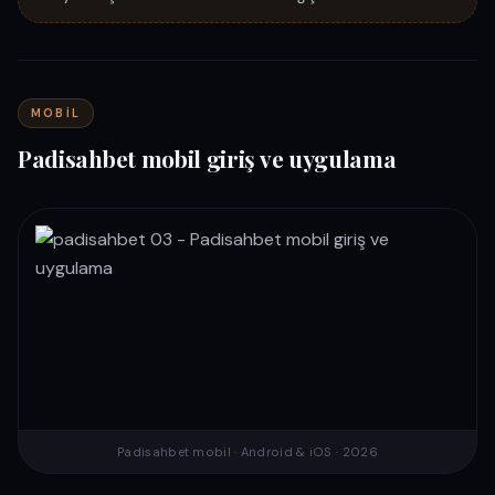
MOBIL
Padisahbet mobil giriş ve uygulama
Padisahbet mobil · Android & iOS · 2026