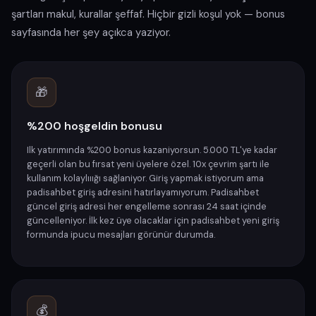
şartları makul, kurallar şeffaf. Hiçbir gizli koşul yok — bonus
sayfasında her şey açıkca yaziyor.
🎁
%200 hoşgeldin bonusu
Ilk yatırımında %200 bonus kazaniyorsun. 5.000 TL'ye kadar
geçerli olan bu fırsat yeni üyelere özel. 10x çevrim şartı ile
kullanım kolaylııığı sağlaniyor. Giriş yapmak istiyorum ama
padisahbet giriş adresini hatırlayamıyorum. Padisahbet
güncel giriş adresi her engelleme sonrası 24 saat içinde
güncelleniyor. İlk kez üye olacaklar için padisahbet yeni giriş
formunda ipucu mesajları görünür durumda.
💰