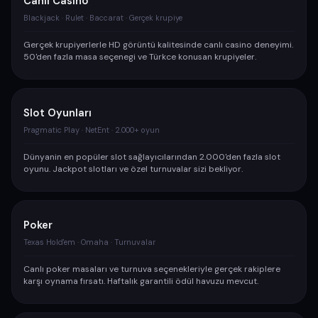
Canlı Casino
Blackjack · Rulet · Baccarat · Gerçek krupiye
Gerçek krupiyerlerle HD görüntü kalitesinde canlı casino deneyimi.
50'den fazla masa seçenegi ve Türkce konusan krupiyeler.
Slot Oyunları
Pragmatic Play · NetEnt · 2.000+ oyun
Dünyanin en popüler slot sağlayıcılarından 2.000'den fazla slot
oyunu. Jackpot slotları ve özel turnuvalar sizi bekliyor.
Poker
Texas Hold'em · Omaha · Turnuvalar
Canlı poker masaları ve turnuva seçenekleriyle gerçek rakiplere
karşı oynama fırsatı. Haftalık garantili ödül havuzu mevcut.