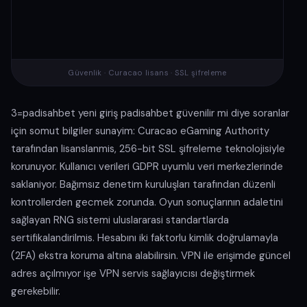
Güvenlik · Curacao lisans · SSL şifreleme
3=padisahbet yeni giriş padisahbet güvenilir mi diye soranlar
için somut bilgiler sunayim: Curacao eGaming Authority
tarafından lisanslanmis, 256-bit SSL şifreleme teknolojisiyle
korunuyor. Kullanıcı verileri GDPR uyumlu veri merkezlerinde
saklaniyor. Bağımsız denetim kuruluşları tarafından düzenli
kontrollerden gecmek zorunda. Oyun sonuçlarının adaletini
sağlayan RNG sistemi uluslararasi standartlarda
sertifikalandirilmis. Hesabını iki faktorlu kimlik doğrulamayla
(2FA) ekstra koruma altına alabilirsin. VPN ile erişimde güncel
adres açılmıyor işe VPN servis sağlayıcısı değiştirmek
gerekebilir.