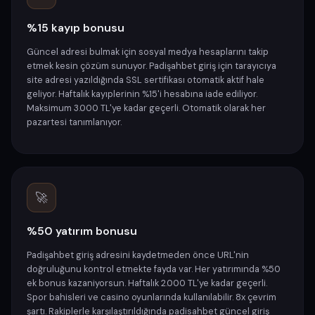
%15 kayıp bonusu
Güncel adresi bulmak için sosyal medya hesaplarını takip
etmek kesin çözüm sunuyor. Padişahbet giriş için tarayıcıya
site adresi yazıldığında SSL sertifikası otomatik aktif hale
geliyor. Haftalık kayıplerinin %15'i hesabına iade ediliyor.
Maksimum 3.000 TL'ye kadar geçerli. Otomatik olarak her
pazartesi tanımlanıyor.
🚀
%50 yatırım bonusu
Padişahbet giriş adresini kaydetmeden önce URL'nin
doğruluğunu kontrol etmekte fayda var. Her yatırımında %50
ek bonus kazaniyorsun. Haftalık 2.000 TL'ye kadar geçerli.
Spor bahisleri ve casino oyunlarında kullanılabilir. 8x çevrim
şartı. Rakiplerle karşılaştırıldığında padisahbet güncel giriş