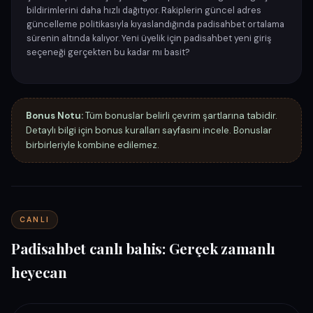
bildirimlerini daha hızlı dağıtıyor. Rakiplerin güncel adres
güncelleme politikasıyla kıyaslandığında padisahbet ortalama
sürenin altında kalıyor. Yeni üyelik için padisahbet yeni giriş
seçeneği gerçekten bu kadar mı basit?
Bonus Notu:
Tüm bonuslar belirli çevrim şartlarına tabidir.
Detaylı bilgi için bonus kuralları sayfasını incele. Bonuslar
birbirleriyle kombine edilemez.
CANLI
Padisahbet canlı bahis: Gerçek zamanlı
heyecan