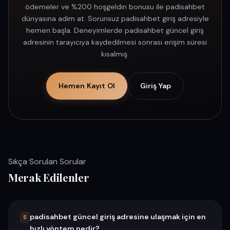
ödemeler ve %200 hoşgeldin bonusu ile padisahbet
dünyasına adim at. Sorunsuz padisahbet giriş adresiyle
hemen başla. Deneyimlerde padisahbet güncel giriş
adresinin tarayıcıya kaydedilmesi sonrası erişim süresi
kısalmış.
Hemen Kayıt Ol
Giriş Yap
Sıkça Sorulan Sorular
Merak Edilenler
padisahbet güncel giriş adresine ulaşmak için en
hızlı yöntem nedir?