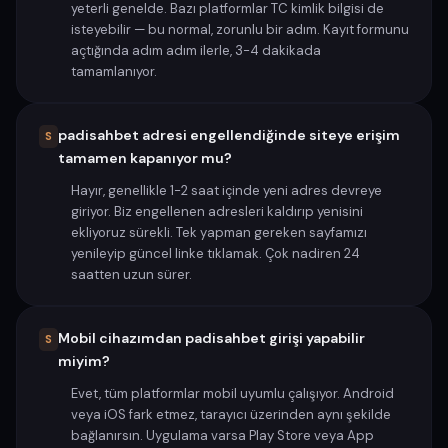
yeterli genelde. Bazı platformlar TC kimlik bilgisi de
isteyebilir — bu normal, zorunlu bir adım. Kayıt formunu
açtığında adım adım ilerle, 3-4 dakikada
tamamlanıyor.
padisahbet adresi engellendiğinde siteye erişim
tamamen kapanıyor mu?
Hayır, genellikle 1-2 saat içinde yeni adres devreye
giriyor. Biz engellenen adresleri kaldırıp yenisini
ekliyoruz sürekli. Tek yapman gereken sayfamızı
yenileyip güncel linke tıklamak. Çok nadiren 24
saatten uzun sürer.
Mobil cihazımdan padisahbet girişi yapabilir
miyim?
Evet, tüm platformlar mobil uyumlu çalışıyor. Android
veya iOS fark etmez, tarayıcı üzerinden aynı şekilde
bağlanırsın. Uygulama varsa Play Store veya App