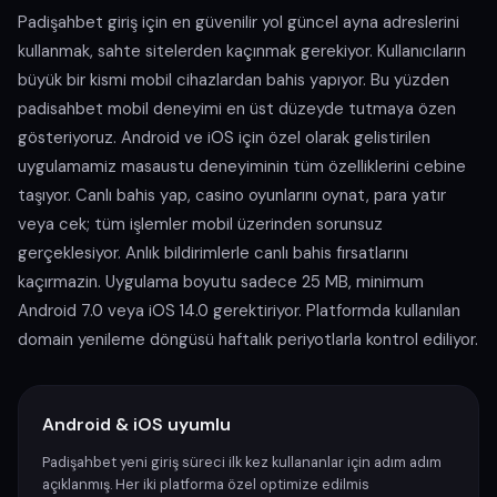
Padişahbet giriş için en güvenilir yol güncel ayna adreslerini
kullanmak, sahte sitelerden kaçınmak gerekiyor. Kullanıcıların
büyük bir kismi mobil cihazlardan bahis yapıyor. Bu yüzden
padisahbet mobil deneyimi en üst düzeyde tutmaya özen
gösteriyoruz. Android ve iOS için özel olarak gelistirilen
uygulamamiz masaustu deneyiminin tüm özelliklerini cebine
taşıyor. Canlı bahis yap, casino oyunlarını oynat, para yatır
veya cek; tüm işlemler mobil üzerinden sorunsuz
gerçeklesiyor. Anlık bildirimlerle canlı bahis fırsatlarını
kaçırmazin. Uygulama boyutu sadece 25 MB, minimum
Android 7.0 veya iOS 14.0 gerektiriyor. Platformda kullanılan
domain yenileme döngüsü haftalık periyotlarla kontrol ediliyor.
Android & iOS uyumlu
Padişahbet yeni giriş süreci ilk kez kullananlar için adım adım
açıklanmış. Her iki platforma özel optimize edilmis