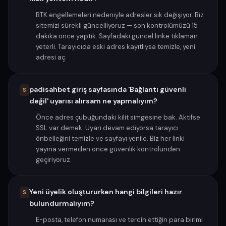
BTK engellemeleri nedeniyle adresler sık değişiyor. Biz
sitemizi sürekli güncelliyoruz — son kontrolümüzü 15
dakika önce yaptık. Sayfadaki güncel linke tıklaman
yeterli. Tarayıcıda eski adres kayıtlıysa temizle, yeni
adresi aç.
padisahbet giriş sayfasında 'Bağlantı güvenli
değil' uyarısı alırsam ne yapmalıyım?
Önce adres çubuğundaki kilit simgesine bak. Aktifse
SSL var demek. Uyarı devam ediyorsa tarayıcı
önbelleğini temizle ve sayfayı yenile. Biz her linki
yayına vermeden önce güvenlik kontrolünden
geçiriyoruz.
Yeni üyelik oluştururken hangi bilgileri hazır
bulundurmalıyım?
E-posta, telefon numarası ve tercih ettiğin para birimi