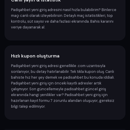
Padişahbet yeni giriş adresini nasıl hızla bulabilirim? Binlerce
maçı canlı olarak izleyebilirsin. Detaylı maç istatistikleri, top
kontrolu, süt sayisi ve daha fazlasi ekranında. Bahis kararını
veriye dayanarak al.
Hızlı kupon oluşturma
Padişahbet yeni giriş adresi genellikle .com uzantısıyla
sonlanıyor, bu detay hatırlanabilir. Tek tıkla kupon oluş. Canlı
bahiste hız her şey demek ve padisahbet bu konuda iddiali.
Padişahbet yeni giriş için önceki kayıtlı adresler artık
çalışmıyor. Son güncellemeyle padisahbet güncel giriş
ekranında hangi yenilikler var? Padisahbet yeni giriş için
hazırlanan kayıt formu 7 zorunlu alandan oluşuyor, gereksiz
bilgi talep edilmiyor.