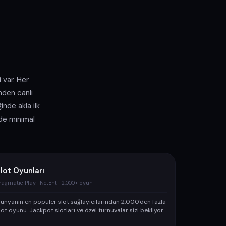
 var. Her
nden canlı
nde akla ilk
de minimal
lot Oyunları
ragmatic Play · NetEnt · 2.000+ oyun
ünyanin en popüler slot sağlayıcılarından 2.000'den fazla
lot oyunu. Jackpot slotları ve özel turnuvalar sizi bekliyor.