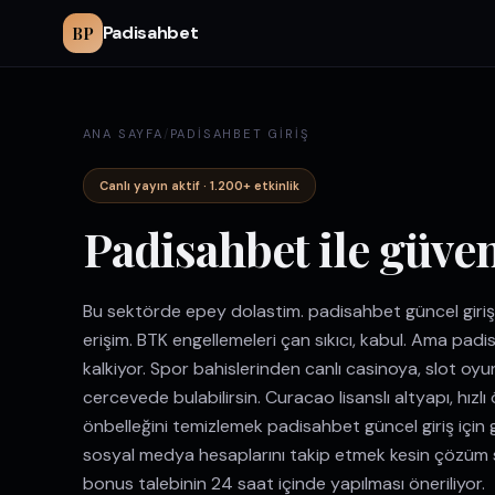
Padisahbet
BP
ANA SAYFA
/
PADISAHBET GIRIŞ
Canlı yayın aktif · 1.200+ etkinlik
Padisahbet ile güven
Bu sektörde epey dolastim. padisahbet güncel giriş 
erişim. BTK engellemeleri çan sıkıcı, kabul. Ama padi
kalkiyor. Spor bahislerinden canlı casinoya, slot o
cercevede bulabilirsin. Curacao lisanslı altyapı, hızl
önbelleğini temizlemek padisahbet güncel giriş için g
sosyal medya hesaplarını takip etmek kesin çözüm s
bonus talebinin 24 saat içinde yapılması öneriliyor.