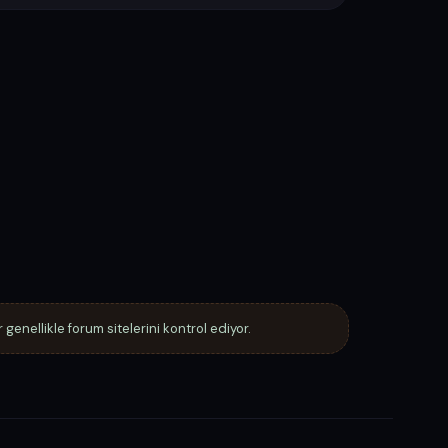
genellikle forum sitelerini kontrol ediyor.