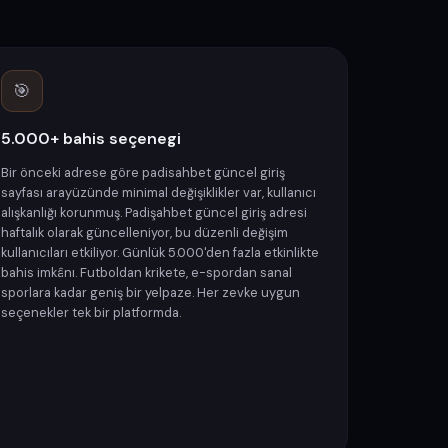
🎯
5.000+ bahis seçenegi
Bir önceki adrese göre padisahbet güncel giriş
sayfası arayüzünde minimal değişiklikler var, kullanıcı
alışkanlığı korunmuş. Padişahbet güncel giriş adresi
haftalık olarak güncelleniyor, bu düzenli değişim
kullanıcıları etkiliyor. Günlük 5.000'den fazla etkinlikte
bahis imkânı. Futboldan krikete, e-spordan sanal
sporlara kadar geniş bir yelpaze. Her zevke uygun
seçenekler tek bir platformda.