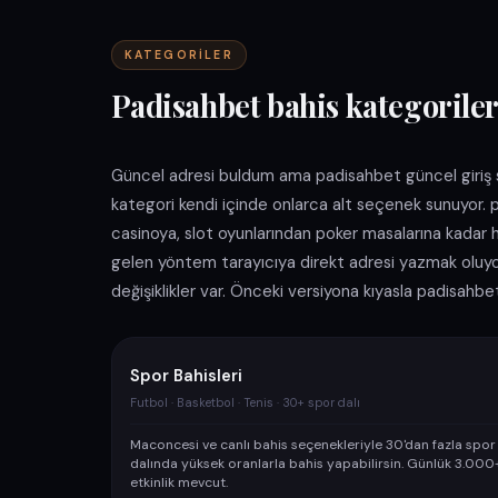
KATEGORILER
Padisahbet bahis kategorileri
Güncel adresi buldum ama padisahbet güncel giriş sa
kategori kendi içinde onlarca alt seçenek sunuyor. p
casinoya, slot oyunlarından poker masalarına kadar h
gelen yöntem tarayıcıya direkt adresi yazmak oluyo
değişiklikler var. Önceki versiyona kıyasla padisahbe
Spor Bahisleri
Futbol · Basketbol · Tenis · 30+ spor dalı
Maconcesi ve canlı bahis seçenekleriyle 30'dan fazla spor
dalında yüksek oranlarla bahis yapabilirsin. Günlük 3.000
etkinlik mevcut.