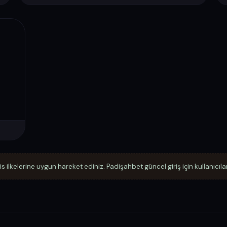
 ilkelerine uygun hareket ediniz. Padişahbet güncel giriş için kullanıcılar 