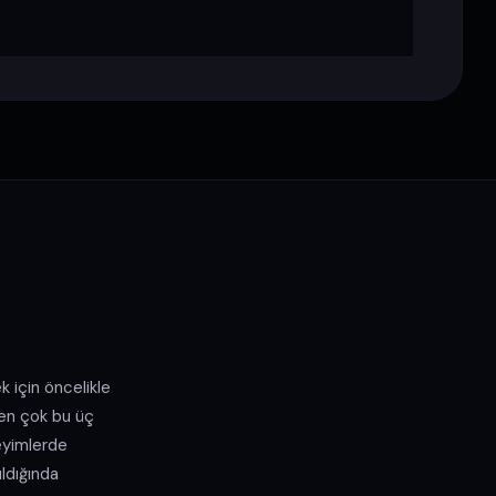
k için öncelikle
 en çok bu üç
neyimlerde
ıldığında