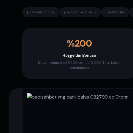
padisahbet giriş
padisahbet bonus
canlı bahis
%200
Hoşgeldin Bonusu
Ilk yatırımına özel %200 bonus. 5.000 TL'ye kadar
tanımlanıyor.